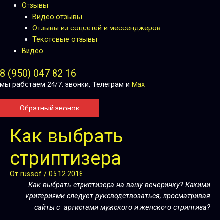
Отзывы
Видео отзывы
Отзывы из соцсетей и мессенджеров
Текстовые отзывы
Видео
8 (950) 047 82 16
мы работаем 24/7: звонки, Телеграм и
Max
Обратный звонок
Навигация
Как выбрать
по
записям
стриптизера
От
russof
/
05.12.2018
Как выбрать стриптизера на вашу вечеринку? Какими
критериями следует руководствоваться, просматривая
сайты с артистами мужского и женского стриптиза?