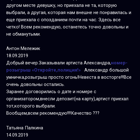
другом месте девушку, но приехала не та, которую
выбрали, а другая, которая нам внешне не понравилась и
еще приехала с опозданием почти на час. Здесь все
четко! Всем рекомендую, останетесь точно довольны и
не обманутыми.
Антон Мележик
18.09.2019
Добрый вечер.Заказывали артиста Александра,
номер-
розыгрыш «Откройте,полиция!»
Александр большой
умничка,розыгрыш просто огонь!Невеста в восторге!!!Все
очень довольны остались.
Заранее договорились о дате и номере с
организатором,внесли депозит(на карту),артист приехал
тот,которого выбрали.
Вообщем,всем рекомендую!!!!Качество ???
Татьяна Палкина
14.09.2019