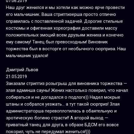
07.06.2019
Наш друг женился и мы хотели как можно ярче провести
его мальчишник. Ваша стриптизерша просто отлично
справилась с поставленной задачей. Дорогие стильные
костюмы и офигенная хореография доставили массу
положительных эмоций всем друзьям жениха и конечно
ему самому! Танец был превосходным! Виновник
торжества был в восторге от необычного сюрприза. Наш
мальчишник удался!
Дмитрий Львов
21.05.2019
Заказали стриптиз розыгрыш для виновника торжества —
злая админша сауны! Жених настолько поверил, что начал
собираться и не догадался о подлоге)) Надел мокрые
штаны и собрался уезжать… а тут такой сюрприз! Злая
администраторша перевоплотилась в обаятельную и
эротическую богиню страсти!! А второй выход —
приватный танец для друга, в образе БДСМ его вовсе
покорил, чуть не передумал жениться!)))