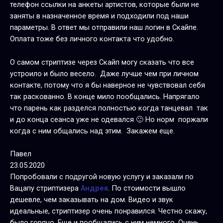
телефон ссылки на анкеты артистов, которые были не
заняты в назначенное время и подходили под наши
параметры. В ответ мы отправили наш логин в Скайпе.
Оплата тоже без личного контакта что удобно.
О самом стриптизе через Скайп могу сказать что все
устроило и было весело. Даже лучше чем при личном
контакте, потому что я бы наверное не чувствовал себя
так раскованно. В конце мило пообщались. Напрягало
что парень как разделся полностью когда танцевал так
и до конца сеанса уже не одевался 🙂 Но норм поржали
когда с ним общались над этим. Закажем еще.
Павел
23.05.2020
Попробовали с подругой новую услугу и заказали по
Вацапу стриптизера
Андрея
. По стоимости вышло
дешевле, чем заказывать на дом. Видео и звук
идеальные, стриптизер очень понравился. Честно скажу,
было горячо. Еще и пообщались с ним немного. Очень