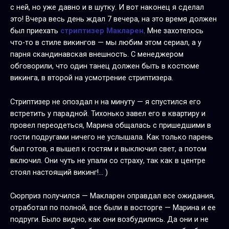
с ней, но уже давно и в шутку. И вот наконец я сделал
это! Вчера весь день ждал 7 вечера, на это время должен
был приехать
стриптизер Макларен
. Мне захотелось
что-то в стиле викингов — мы любим этом сериал, а у
парня скандинавская внешность. С менеджером
обговорили, что один танец должен быть в костюме
викинга, в второй на усмотрение стриптизера.
Стриптизер не опоздал н на минуту — я спустился его
встретить у парадной. Тихонько завел его в квартиру и
провел переодеться, Марина общалась с пришедшими в
гости подругами ничего не услышала. Как только парень
был готов, я вышел к гостям и выключил свет, а потом
включил. Они чуть не упали со страху, так как в центре
стоял настоящий викинг!… )
Сюрприз получился — Макларен оправдал все ожидания,
отработал по полной, все были в восторге — Марина и ее
подруги. Было видно, как они возбудились. Да они и не