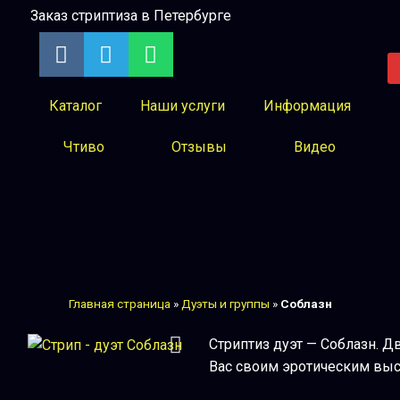
Заказ стриптиза в Петербурге
V
T
W
k
e
h
l
a
e
t
Каталог
Наши услуги
Информация
g
s
Чтиво
Отзывы
Видео
r
a
a
p
m
p
Главная страница
»
Дуэты и группы
»
Соблазн
Стриптиз дуэт — Соблазн. 
Вас своим эротическим выс