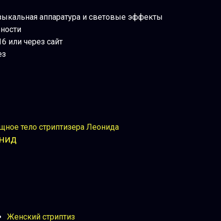
зыкальная аппаратура и световые эффекты
ьности
16 или через сайт
ез
нид
Женский стриптиз