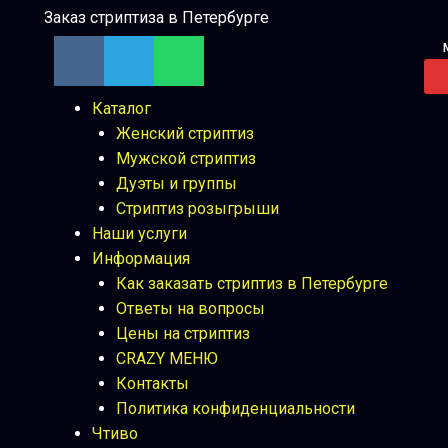
Заказ стриптиза в Петербурге
V
T
W
k
e
h
l
a
Menu
Каталог
e
t
Женский стриптиз
g
s
Мужской стриптиз
r
a
Дуэты и группы
a
p
Стриптиз розыгрыши
m
p
Наши услуги
Информация
Как заказать стриптиз в Петербурге
Ответы на вопросы
Цены на стриптиз
CRAZY МЕНЮ
Контакты
Политика конфиденциальности
Чтиво